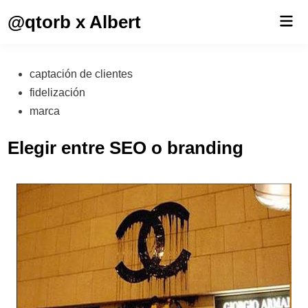
Saltar
@qtorb x Albert
Men
al
prin
contenido
Publicado
captación de clientes
en
fidelización
marca
Elegir entre SEO o branding