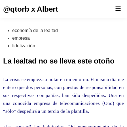
Saltar
@qtorb x Albert
Men
al
prin
contenido
Publicado
economía de la lealtad
en
empresa
fidelización
La lealtad no se lleva este otoño
La crisis se empieza a notar en mi entorno. El mismo día me
entero que dos personas, con puestos de responsabilidad en
sus respectivas compañías, han sido despedidas. Una en
una conocida empresa de telecomunicaciones (Ono) que
“sólo” despedirá a un tercio de la plantilla.
¿Las causas? las habituales. “El empeoramiento de la