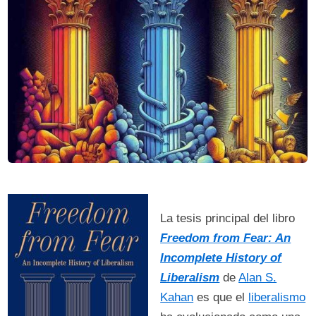
La tesis principal del libro
Freedom from Fear: An
Incomplete History of
Liberalism
de
Alan S.
Kahan
es que el
liberalismo