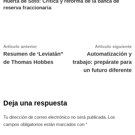
Huerta de Soto: Crítica y reforma de la banca de
reserva fraccionaria
Navegación
Artículo
A
Artículo anterior
Artículo siguiente
anterior:
s
Resumen de ‘Leviatán”
Automatización y
de
de Thomas Hobbes
trabajo: prepárate para
entradas
un futuro diferente
Deja una respuesta
Tu dirección de correo electrónico no será publicada.
Los
campos obligatorios están marcados con
*