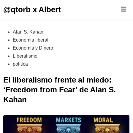
Saltar
@qtorb x Albert
Men
al
prin
contenido
Publicado
Alan S. Kahan
en
Economía liberal
Economía y Dinero
Liberalismo
política
El liberalismo frente al miedo:
‘Freedom from Fear’ de Alan S.
Kahan