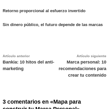
Retorno proporcional al esfuerzo invertido
Sin dinero público, el futuro depende de las marcas
Navegación
Artículo
A
Artículo anterior
Artículo siguiente
anterior:
s
Bankia: 10 hitos del anti-
Marca personal: 10
de
marketing
recomendaciones para
entradas
crear tu contenido
3 comentarios en «
Mapa para
construir tu Marca Personal
»