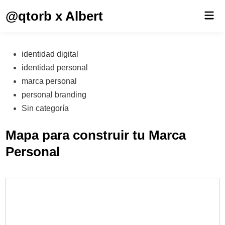
Saltar
@qtorb x Albert
Men
al
prin
contenido
Publicado
identidad digital
en
identidad personal
marca personal
personal branding
Sin categoría
Mapa para construir tu Marca
Personal