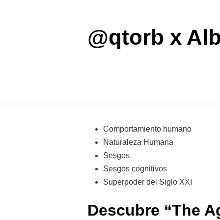
Saltar
al
contenido
@qtorb x Alb
Publicado
Comportamiento humano
en
Naturaleza Humana
Sesgos
Sesgos cognitivos
Superpoder del Siglo XXI
Descubre “The Ag