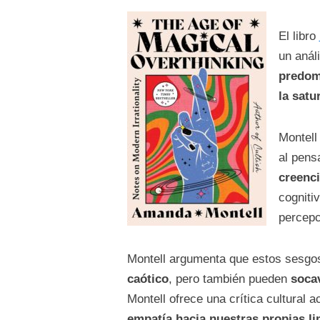
El libro
un anál
predom
la satu
Montell
al pens
creenci
cogniti
percepc
Montell argumenta que estos sesgo
caótico
, pero también pueden
socav
Montell ofrece una crítica cultural
empatía hacia nuestras propias li