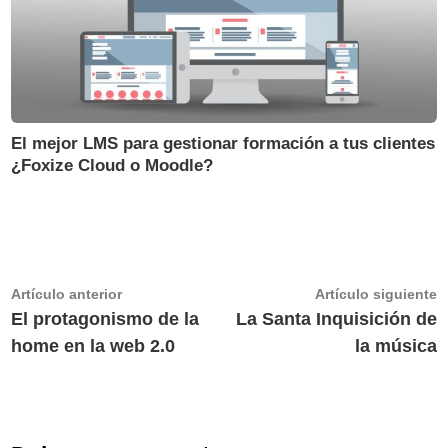
El mejor LMS para gestionar formación a tus clientes
¿Foxize Cloud o Moodle?
Navegación
Artículo
A
Artículo anterior
Artículo siguiente
anterior:
s
El protagonismo de la
La Santa Inquisición de
de
home en la web 2.0
la música
entradas