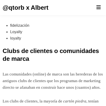
Saltar
@qtorb x Albert
Men
al
prin
contenido
Publicado
fidelización
en
Loyalty
loyalty
Clubs de clientes o comunidades
de marca
Las comunidades (online) de marca son las herederas de los
antiguos clubs de clientes que los programas de marketing
directo se afanaban en construir hace unos (cuantos) años.
Los clubs de clientes, la mayoría de
cartón piedra
, tenían