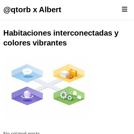
Saltar
@qtorb x Albert
Men
al
prin
contenido
Habitaciones interconectadas y
colores vibrantes
No related posts.