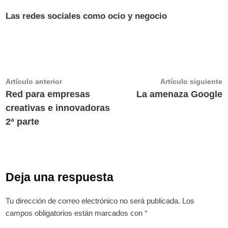
Las redes sociales como ocio y negocio
Navegación
Artículo
A
Artículo anterior
Artículo siguiente
anterior:
s
Red para empresas
La amenaza Google
de
creativas e innovadoras
entradas
2ª parte
Deja una respuesta
Tu dirección de correo electrónico no será publicada.
Los
campos obligatorios están marcados con
*