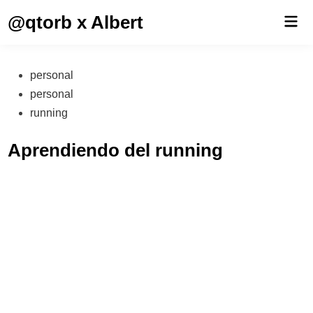
Saltar
@qtorb x Albert
Men
al
prin
contenido
Publicado
personal
en
personal
running
Aprendiendo del running