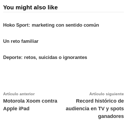
You might also like
Hoko Sport: marketing con sentido común
Un reto familiar
Deporte: retos, suicidas o ignorantes
Navegación
Artículo
A
Artículo anterior
Artículo siguiente
anterior:
s
Motorola Xoom contra
Record histórico de
de
Apple iPad
audiencia en TV y spots
entradas
ganadores