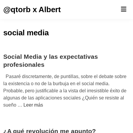
Saltar
@qtorb x Albert
Men
al
prin
contenido
social media
Social Media y las expectativas
profesionales
Pasaré discretamente, de puntillas, sobre el debate sobre
la existencia o no de la burbuja en el social media.
Probable, pero justificable a la vista del irresistible éxito de
algunas de las aplicaciones sociales ¿Quién se resiste al
S
sueño …
Leer más
o
c
i
¿A qué revolución me apunto?