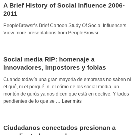
á
i
A Brief History of Social Influence 2006-
n
,
v
m
2011
N
a
e
O
s
PeopleBrowsr’s Brief Cartoon Study Of Social Influencers
a
q
p
View more presentations from PeopleBrowsr
p
u
r
u
i
o
n
e
f
t
r
Social media RIP: homenaje a
e
o
o
innovadores, impostores y fobias
s
?
s
i
Cuando todavía una gran mayoría de empresas no saben ni
e
o
el qué, ni el porqué, ni el cómo de los social media, un
r
n
montón de gurús ya nos dicen que está en declive. Y todos
u
a
S
pendientes de lo que se …
Leer más
n
l
o
g
e
c
u
s
i
r
Ciudadanos conectados presionan a
a
ú