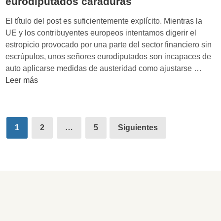
eurodiputados caraduras
l
m
El título del post es suficientemente explícito. Mientras la
e
UE y los contribuyentes europeos intentamos digerir el
d
estropicio provocado por una parte del sector financiero sin
i
escrúpulos, unos señores eurodiputados son incapaces de
a
C
auto aplicarse medidas de austeridad como ajustarse …
R
i
Leer más
I
u
P
d
:
a
Paginación
h
d
1
2
…
5
Siguientes
o
de
a
m
n
entradas
e
o
n
s
a
c
j
o
e
n
a