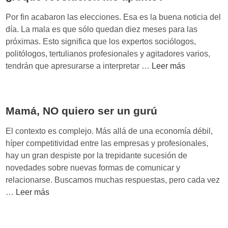
a
l
Por fin acabaron las elecciones. Esa es la buena noticia del
M
día. La mala es que sólo quedan diez meses para las
e
próximas. Esto significa que los expertos sociólogos,
d
politólogos, tertulianos profesionales y agitadores varios,
i
¿
tendrán que apresurarse a interpretar …
Leer más
a
A
y
q
l
u
Mamá, NO quiero ser un gurú
a
é
s
r
El contexto es complejo. Más allá de una economía débil,
e
e
híper competitividad entre las empresas y profesionales,
x
v
hay un gran despiste por la trepidante sucesión de
p
o
novedades sobre nuevas formas de comunicar y
e
l
relacionarse. Buscamos muchas respuestas, pero cada vez
c
u
M
…
Leer más
t
c
a
a
i
m
t
ó