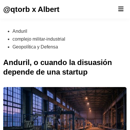
Saltar
@qtorb x Albert
Men
al
prin
contenido
Publicado
Anduril
en
complejo militar-industrial
Geopolítica y Defensa
Anduril, o cuando la disuasión
depende de una startup