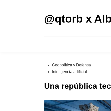
Saltar
al
contenido
@qtorb x Alb
Publicado
Geopolítica y Defensa
en
Inteligencia artificial
Una república te