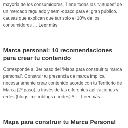
s
o
mayoría de los consumidores. Tiene todas las “virtudes” de
o
n
un mercado regulado y semi-opaco para el gran público,
n
t
causas que explican que tan solo el 10% de los
a
e
S
consumidores …
Leer más
l
n
e
:
t
c
1
t
2
Marca personal: 10 recomendaciones
o
p
para crear tu contenido
r
a
e
Corresponde al 3er paso del ‘Mapa para construir tu marca
s
l
personal’. Construir tu presencia de marca implica
o
é
necesariamente crear contenido acorde con tu Territorio de
s
c
Marca (2º paso), a través de las diferentes aplicaciones y
p
t
M
redes (blogs, microblogs o redes) A …
Leer más
a
r
a
r
i
r
a
c
c
d
o
Mapa para construir tu Marca Personal
a
e
: