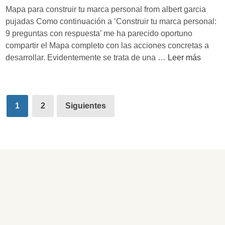
p
s
Mapa para construir tu marca personal from albert garcia
m
e
a
pujadas Como continuación a ‘Construir tu marca personal:
e
r
r
9 preguntas con respuesta’ me ha parecido oportuno
j
s
r
compartir el Mapa completo con las acciones concretas a
o
o
o
M
desarrollar. Evidentemente se trata de una …
Leer más
r
n
l
a
a
a
l
p
t
l
a
a
u
Paginación
:
r
p
1
2
Siguientes
f
1
u
de
a
u
0
n
r
entradas
t
r
a
a
u
e
r
c
r
c
e
o
o
o
d
n
c
m
d
s
a
e
e
t
m
n
r
r
b
d
e