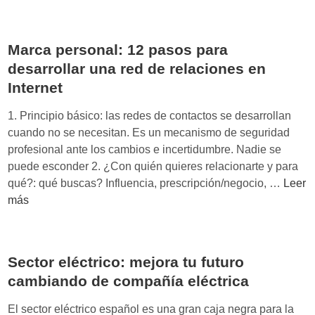
l
f
u
Marca personal: 12 pasos para
t
desarrollar una red de relaciones en
u
Internet
r
o
1. Principio básico: las redes de contactos se desarrollan
e
cuando no se necesitan. Es un mecanismo de seguridad
s
profesional ante los cambios e incertidumbre. Nadie se
e
puede esconder 2. ¿Con quién quieres relacionarte y para
l
M
qué?: qué buscas? Influencia, prescripción/negocio, …
Leer
B
a
más
r
r
a
c
n
a
d
Sector eléctrico: mejora tu futuro
p
e
cambiando de compañía eléctrica
e
d
r
C
El sector eléctrico español es una gran caja negra para la