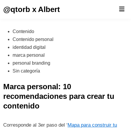
Saltar
@qtorb x Albert
Men
al
prin
contenido
Publicado
Contenido
en
Contenido personal
identidad digital
marca personal
personal branding
Sin categoría
Marca personal: 10
recomendaciones para crear tu
contenido
Corresponde al 3er paso del ‘
Mapa para construir tu