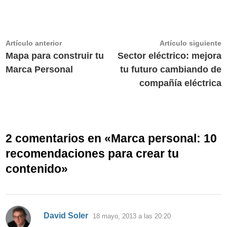
Navegación
Artículo
A
Artículo anterior
Artículo siguiente
anterior:
s
Mapa para construir tu
Sector eléctrico: mejora
de
Marca Personal
tu futuro cambiando de
entradas
compañía eléctrica
2 comentarios en «
Marca personal: 10
recomendaciones para crear tu
contenido
»
dice:
David Soler
18 mayo, 2013 a las 20:20