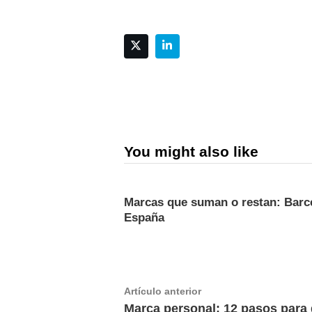
You might also like
Marcas que suman o restan: Barc
España
Navegación
Artículo
Artículo anterior
anterior:
Marca personal: 12 pasos para 