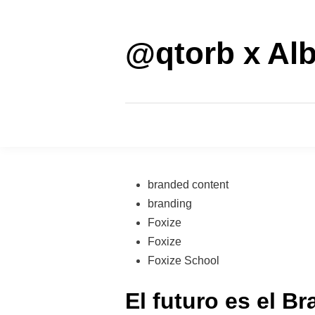
Saltar
al
contenido
@qtorb x Alb
Publicado
branded content
en
branding
Foxize
Foxize
Foxize School
El futuro es el B