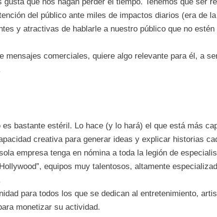
os gusta que nos hagan perder el tiempo. Tenemos que ser re
tención del público ante miles de impactos diarios (era de l
tes y atractivas de hablarle a nuestro público que no estén 
 mensajes comerciales, quiere algo relevante para él, a se
.
 es bastante estéril. Lo hace (y lo hará) el que está más ca
pacidad creativa para generar ideas y explicar historias c
 sola empresa tenga en nómina a toda la legión de especialis
 “Hollywood”, equipos muy talentosos, altamente especializa
.
dad para todos los que se dedican al entretenimiento, artist
para monetizar su actividad.