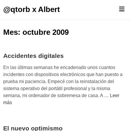
Saltar
@qtorb x Albert
Men
al
prin
contenido
Mes:
octubre 2009
Accidentes digitales
En las últimas semanas he encadenado unos cuantos
incidentes con dispositivos electrónicos que han puesto a
prueba mi paciencia. Empecé con la reinstalación del
sistema operativo del portátil profesional y la misma
A
semana, mi ordenador de sobremesa de casa. A …
Leer
c
más
c
i
d
El nuevo optimismo
e