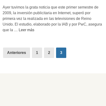
m
d
Ayer tuvimos la grata noticia que este primer semestre de
o
e
2009, la inversión publicitaria en Internet, superó por
m
primera vez la realizada en las televisiones de Reino
i
Unido. El estudio, elaborado por la IAB y por PwC, asegura
a
M
que la …
Leer más
p
u
e
d
r
a
Paginación
f
n
Anteriores
1
2
3
e
de
z
c
a
entradas
t
a
a
l
R
e
i
n
o