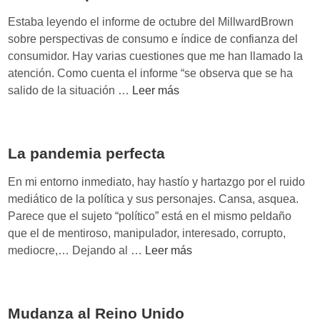
n
Estaba leyendo el informe de octubre del MillwardBrown
t
sobre perspectivas de consumo e índice de confianza del
e
consumidor. Hay varias cuestiones que me han llamado la
s
atención. Como cuenta el informe “se observa que se ha
d
E
salido de la situación …
Leer más
i
l
g
n
i
u
La pandemia perfecta
t
e
a
v
En mi entorno inmediato, hay hastío y hartazgo por el ruido
l
o
mediático de la política y sus personajes. Cansa, asquea.
e
o
Parece que el sujeto “político” está en el mismo peldaño
s
p
que el de mentiroso, manipulador, interesado, corrupto,
t
L
mediocre,… Dejando al …
Leer más
i
a
m
p
i
a
Mudanza al Reino Unido
s
n