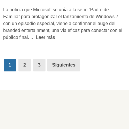
m
r
La noticia que Microsoft se unía a la serie “Padre de
a
a
Familia” para protagonizar el lanzamiento de Windows 7
n
n
con un episodio especial, viene a confirmar el auge del
o
s
branded entertainment, una vía eficaz para conectar con el
h
p
E
público final. …
Leer más
a
a
l
y
r
B
c
e
r
o
Paginación
n
a
1
2
3
Siguientes
m
c
de
n
p
i
d
entradas
r
a
e
o
e
d
m
s
E
i
e
n
s
l
t
o
p
e
u
r