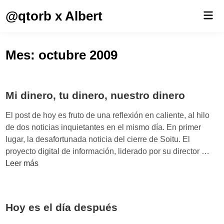
Saltar
@qtorb x Albert
Men
al
prin
contenido
Mes:
octubre 2009
Mi dinero, tu dinero, nuestro dinero
El post de hoy es fruto de una reflexión en caliente, al hilo
de dos noticias inquietantes en el mismo día. En primer
lugar, la desafortunada noticia del cierre de Soitu. El
M
proyecto digital de información, liderado por su director …
i
Leer más
d
i
n
Hoy es el día después
e
r