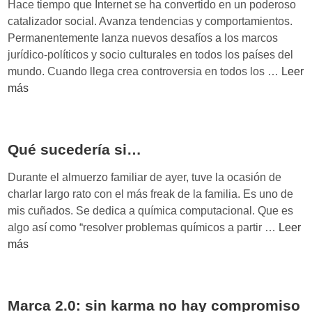
Hace tiempo que Internet se ha convertido en un poderoso
o
catalizador social. Avanza tendencias y comportamientos.
,
Permanentemente lanza nuevos desafíos a los marcos
t
jurídico-políticos y socio culturales en todos los países del
u
H
mundo. Cuando llega crea controversia en todos los …
Leer
d
o
más
i
y
n
e
e
s
Qué sucedería si…
r
e
o
l
Durante el almuerzo familiar de ayer, tuve la ocasión de
,
d
charlar largo rato con el más freak de la familia. Es uno de
n
í
mis cuñados. Se dedica a química computacional. Que es
u
a
Q
algo así como “resolver problemas químicos a partir …
Leer
e
d
u
más
s
e
é
t
s
s
r
p
u
o
Marca 2.0: sin karma no hay compromiso
u
c