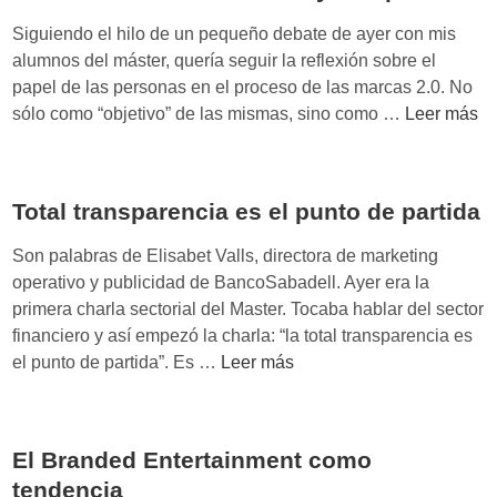
d
é
e
i
Siguiendo el hilo de un pequeño debate de ayer con mis
s
d
n
alumnos del máster, quería seguir la reflexión sobre el
e
e
papel de las personas en el proceso de las marcas 2.0. No
r
M
r
sólo como “objetivo” de las mismas, sino como …
Leer más
í
a
o
a
r
s
c
Total transparencia es el punto de partida
i
a
…
2
Son palabras de Elisabet Valls, directora de marketing
.
operativo y publicidad de BancoSabadell. Ayer era la
0
primera charla sectorial del Master. Tocaba hablar del sector
:
financiero y así empezó la charla: “la total transparencia es
s
T
el punto de partida”. Es …
Leer más
i
o
n
t
k
a
El Branded Entertainment como
a
l
r
tendencia
t