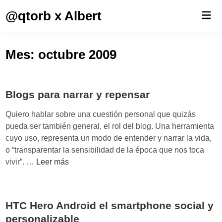
Saltar
@qtorb x Albert
Men
al
prin
contenido
Mes:
octubre 2009
Blogs para narrar y repensar
Quiero hablar sobre una cuestión personal que quizás
pueda ser también general, el rol del blog. Una herramienta
cuyo uso, representa un modo de entender y narrar la vida,
o “transparentar la sensibilidad de la época que nos toca
B
vivir”. …
Leer más
l
o
g
HTC Hero Android el smartphone social y
s
personalizable
p