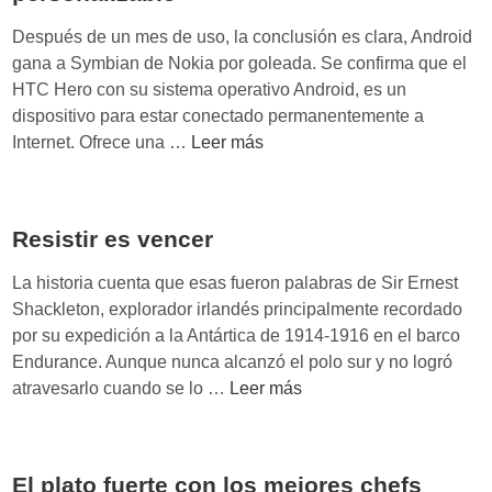
a
Después de un mes de uso, la conclusión es clara, Android
r
gana a Symbian de Nokia por goleada. Se confirma que el
a
HTC Hero con su sistema operativo Android, es un
n
dispositivo para estar conectado permanentemente a
a
H
Internet. Ofrece una …
Leer más
r
T
r
C
a
H
r
Resistir es vencer
e
y
r
La historia cuenta que esas fueron palabras de Sir Ernest
r
o
Shackleton, explorador irlandés principalmente recordado
e
A
por su expedición a la Antártica de 1914-1916 en el barco
p
n
Endurance. Aunque nunca alcanzó el polo sur y no logró
e
d
R
atravesarlo cuando se lo …
Leer más
n
r
e
s
o
s
a
i
i
r
El plato fuerte con los mejores chefs
d