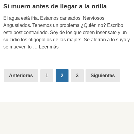
y
e
o
Si muero antes de llegar a la orilla
p
r
n
e
s
El agua está fría. Estamos cansados. Nerviosos.
l
r
i
Angustiados. Tenemos un problema ¿Quién no? Escribo
o
s
ó
este post contrariado. Soy de los que creen insensato y un
s
o
n
suicidio los oligopolios de las majors. Se aferran a lo suyo y
m
n
p
S
se mueven lo …
Leer más
e
a
u
i
j
l
b
m
o
i
l
u
r
Paginación
z
i
e
Anteriores
1
2
3
Siguientes
e
a
c
de
r
s
b
i
o
entradas
c
l
t
a
h
e
a
n
e
r
t
f
i
e
s
a
s
:
d