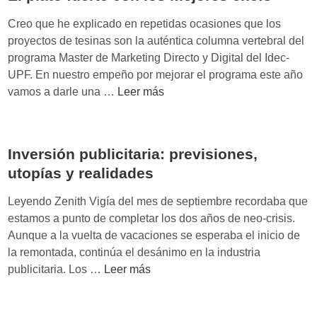
s
e
t
Creo que he explicado en repetidas ocasiones que los
l
i
proyectos de tesinas son la auténtica columna vertebral del
s
r
programa Master de Marketing Directo y Digital del Idec-
m
e
UPF. En nuestro empeño por mejorar el programa este año
a
s
E
vamos a darle una …
Leer más
r
v
l
t
e
p
p
n
l
h
Inversión publicitaria: previsiones,
c
a
o
e
utopías y realidades
t
n
r
o
e
Leyendo Zenith Vigía del mes de septiembre recordaba que
f
s
estamos a punto de completar los dos años de neo-crisis.
u
o
Aunque a la vuelta de vacaciones se esperaba el inicio de
e
c
la remontada, continúa el desánimo en la industria
r
i
I
publicitaria. Los …
Leer más
t
a
n
e
l
v
c