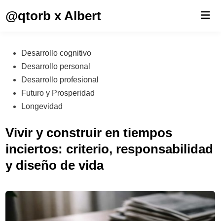
Saltar
@qtorb x Albert
Men
al
prin
contenido
Publicado
Desarrollo cognitivo
en
Desarrollo personal
Desarrollo profesional
Futuro y Prosperidad
Longevidad
Vivir y construir en tiempos
inciertos: criterio, responsabilidad
y diseño de vida