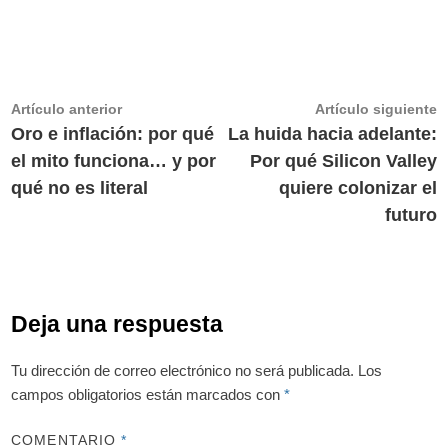
Navegación
Artículo
A
Artículo anterior
Artículo siguiente
anterior:
s
Oro e inflación: por qué
La huida hacia adelante:
de
el mito funciona… y por
Por qué Silicon Valley
entradas
qué no es literal
quiere colonizar el
futuro
Deja una respuesta
Tu dirección de correo electrónico no será publicada.
Los
campos obligatorios están marcados con
*
COMENTARIO
*