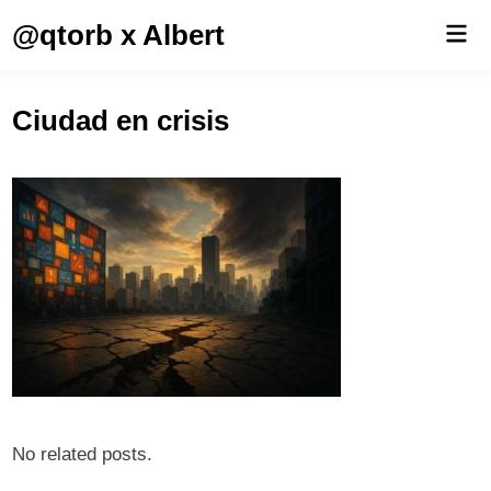
Saltar
@qtorb x Albert
Men
al
prin
contenido
Ciudad en crisis
No related posts.