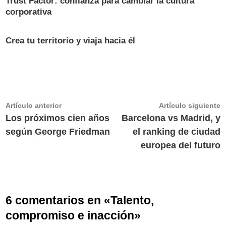
Trust Factor: confianza para cambiar la cultura
corporativa
Crea tu territorio y viaja hacia él
Navegación
Artículo
A
Artículo anterior
Artículo siguiente
anterior:
s
Los próximos cien años
Barcelona vs Madrid, y
de
según George Friedman
el ranking de ciudad
entradas
europea del futuro
6 comentarios en «
Talento,
compromiso e inacción
»