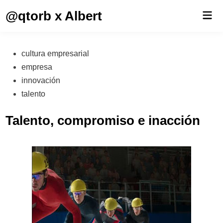
Saltar
@qtorb x Albert
Men
al
prin
contenido
Publicado
cultura empresarial
en
empresa
innovación
talento
Talento, compromiso e inacción