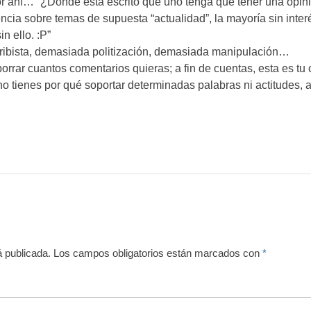
por ahí… “¿Dónde está escrito que uno tenga que tener una op
encia sobre temas de supuesta “actualidad”, la mayoría sin interé
n ello. :P”
ribista, demasiada politización, demasiada manipulación…
borrar cuantos comentarios quieras; a fin de cuentas, esta es tu
 no tienes por qué soportar determinadas palabras ni actitudes, a
á publicada.
Los campos obligatorios están marcados con
*