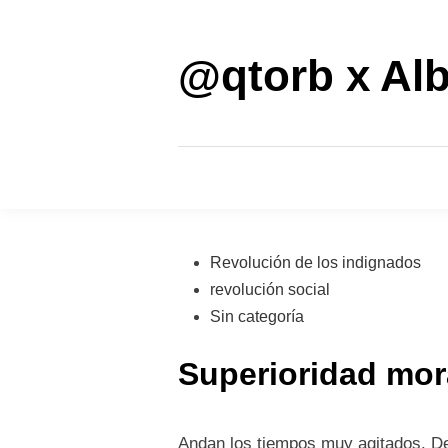
Saltar
al
contenido
@qtorb x Alb
Publicado
Revolución de los indignados
en
revolución social
Sin categoría
Superioridad mora
Andan los tiempos muy agitados. D