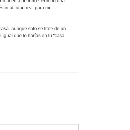
inión acerca de todo? Rompo una
s ni utilidad real para mi….
 casa -aunque solo se trate de un
l igual que lo harías en tu “casa