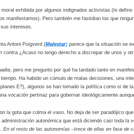
 moral exhibida por algunos indignados activistas (lo defino 
s manifestamos). Pero también me fastidian los que ningun
 sus intereses.
ta Antoni Puigverd (
Malestar
)
parece que la situación se ex
en contra ¿Acaso no tengo derecho a discrepar de unos y ot
adie, pero me pregunto por qué ha tardado tanto en manifesta
tiempo. Ha habido un cúmulo de malas decisiones, una inten
lanes E?), algunos se han tomado la política como si de la g
una vocación pertinaz para gobernar ideológicamente aunque 
on la gota que colma el vaso. No deja de ser paradójico qu
a administración autonómica que está diciendo casi toda la v
s.
En el resto de las autonomías –trece de ellas en fase de 