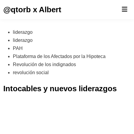
Saltar
@qtorb x Albert
Men
al
prin
contenido
Publicado
liderazgo
en
liderazgo
PAH
Plataforma de los Afectados por la Hipoteca
Revolución de los indignados
revolución social
Intocables y nuevos liderazgos