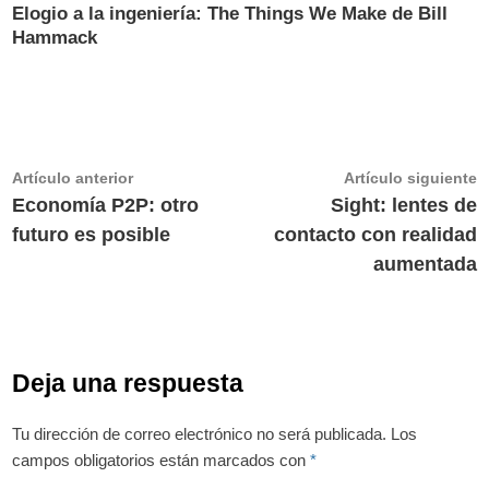
Elogio a la ingeniería: The Things We Make de Bill
Hammack
Navegación
Artículo
A
Artículo anterior
Artículo siguiente
anterior:
s
Economía P2P: otro
Sight: lentes de
de
futuro es posible
contacto con realidad
entradas
aumentada
Deja una respuesta
Tu dirección de correo electrónico no será publicada.
Los
campos obligatorios están marcados con
*