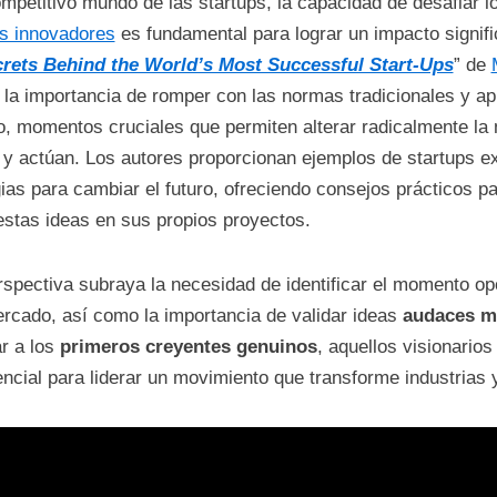
ompetitivo mundo de las startups, la capacidad de desafiar 
s innovadores
es fundamental para lograr un impacto significa
rets Behind the World’s Most Successful Start-Ups
” de
la importancia de romper con las normas tradicionales y apr
, momentos cruciales que permiten alterar radicalmente la
 y actúan. Los autores proporcionan ejemplos de startups ex
gias para cambiar el futuro, ofreciendo consejos prácticos
estas ideas en sus propios proyectos.
rspectiva subraya la necesidad de identificar el momento op
ercado, así como la importancia de validar ideas
audaces me
r a los
primeros creyentes genuinos
, aquellos visionari
encial para liderar un movimiento que transforme industrias y