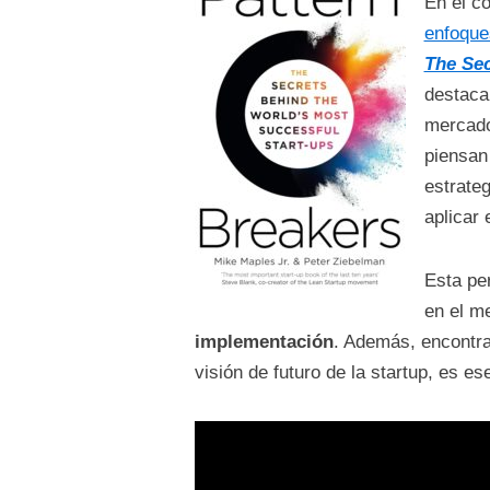
En el c
enfoque
The Sec
destaca 
mercado
piensan
estrate
aplicar 
Esta pe
en el m
implementación
. Además, encontra
visión de futuro de la startup, es es