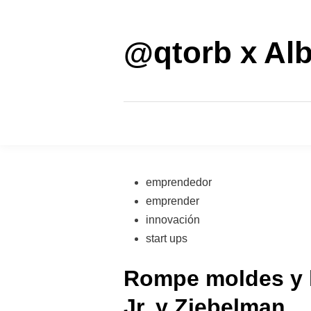
Saltar
al
contenido
@qtorb x Alb
Publicado
emprendedor
en
emprender
innovación
start ups
Rompe moldes y li
Jr. y Ziebelman