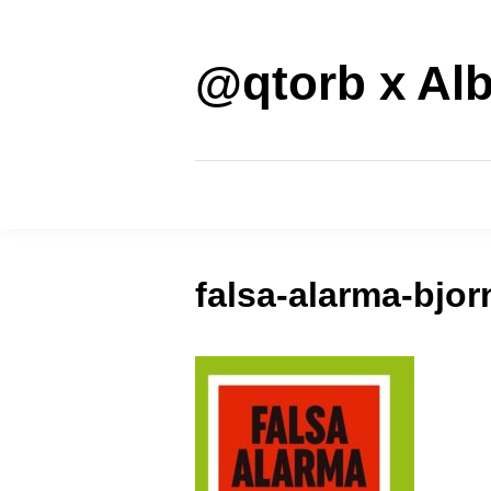
Saltar
al
contenido
@qtorb x Alb
falsa-alarma-bjo