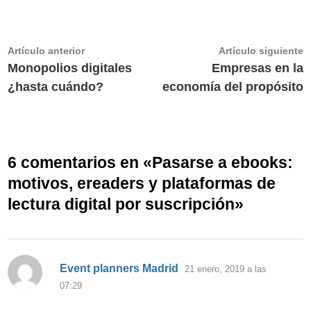
Navegación
Artículo
A
Artículo anterior
Artículo siguiente
anterior:
s
Monopolios digitales
Empresas en la
de
¿hasta cuándo?
economía del propósito
entradas
6 comentarios en «
Pasarse a ebooks:
motivos, ereaders y plataformas de
lectura digital por suscripción
»
dice:
Event planners Madrid
21 enero, 2019 a las
07:29