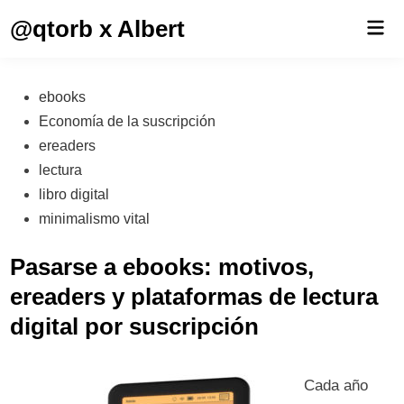
Saltar
@qtorb x Albert
Men
al
prin
contenido
Publicado
ebooks
en
Economía de la suscripción
ereaders
lectura
libro digital
minimalismo vital
Pasarse a ebooks: motivos,
ereaders y plataformas de lectura
digital por suscripción
Cada año