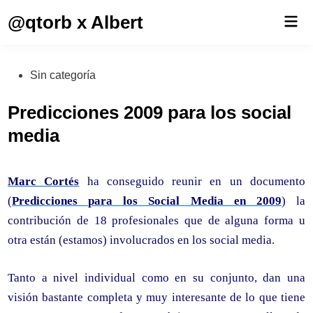
Saltar
@qtorb x Albert
Men
al
prin
contenido
Publicado
Sin categoría
en
Predicciones 2009 para los social
media
Marc Cortés
ha conseguido reunir en un documento
(
Predicciones para los Social Media en 2009
) la
contribución de 18 profesionales que de alguna forma u
otra están (estamos) involucrados en los social media.
Tanto a nivel individual como en su conjunto, dan una
visión bastante completa y muy interesante de lo que tiene