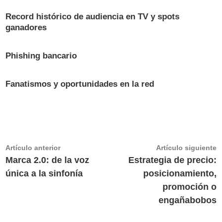
Record histórico de audiencia en TV y spots
ganadores
Phishing bancario
Fanatismos y oportunidades en la red
Navegación
Artículo
A
Artículo anterior
Artículo siguiente
anterior:
s
Marca 2.0: de la voz
Estrategia de precio:
de
única a la sinfonía
posicionamiento,
entradas
promoción o
engañabobos