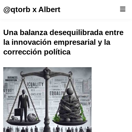
Saltar
@qtorb x Albert
Men
al
prin
contenido
Una balanza desequilibrada entre
la innovación empresarial y la
corrección política