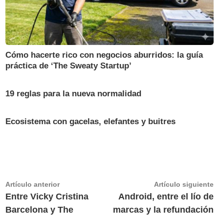
Cómo hacerte rico con negocios aburridos: la guía
práctica de ‘The Sweaty Startup’
19 reglas para la nueva normalidad
Ecosistema con gacelas, elefantes y buitres
Navegación
Artículo
A
Artículo anterior
Artículo siguiente
anterior:
s
Entre Vicky Cristina
Android, entre el lío de
de
Barcelona y The
marcas y la refundación
entradas