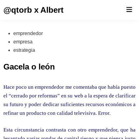
Saltar
@qtorb x Albert
Men
al
prin
contenido
Publicado
emprendedor
en
empresa
estrategia
Gacela o león
Hace poco un emprendedor me comentaba que había puesto
el “cerrado por reformas” en su web a la espera de clarificar
su futuro y poder dedicar suficientes recursos económicos a
refinar un producto con calidad televisiva. Error.
Esta circunstancia contrasta con otro emprendedor, que ha
levantado varias rondas de capital riesgo y que piensa justo