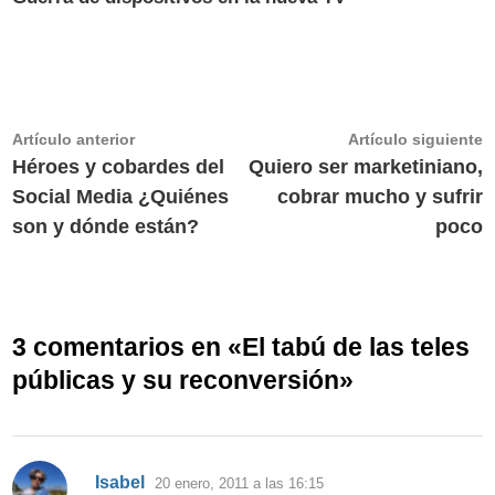
Navegación
Artículo
A
Artículo anterior
Artículo siguiente
anterior:
s
Héroes y cobardes del
Quiero ser marketiniano,
de
Social Media ¿Quiénes
cobrar mucho y sufrir
entradas
son y dónde están?
poco
3 comentarios en «
El tabú de las teles
públicas y su reconversión
»
dice:
Isabel
20 enero, 2011 a las 16:15