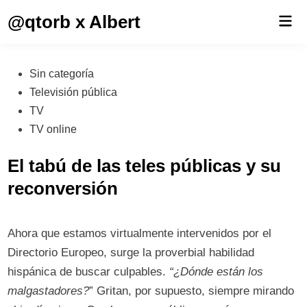
Saltar
@qtorb x Albert
Men
al
prin
contenido
Publicado
Sin categoría
en
Televisión pública
TV
TV online
El tabú de las teles públicas y su
reconversión
Ahora que estamos virtualmente intervenidos por el
Directorio Europeo, surge la proverbial habilidad
hispánica de buscar culpables.
“¿Dónde están los
malgastadores?
” Gritan, por supuesto, siempre mirando