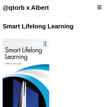
Saltar
@qtorb x Albert
Men
al
prin
contenido
Smart Lifelong Learning