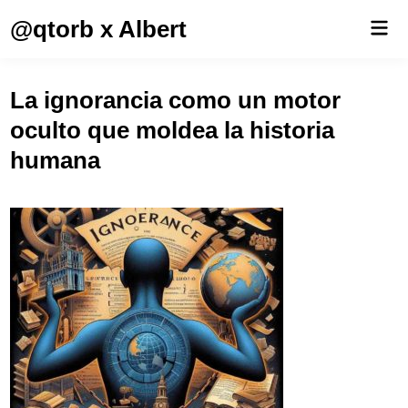
Saltar
@qtorb x Albert
Men
al
prin
contenido
La ignorancia como un motor
oculto que moldea la historia
humana