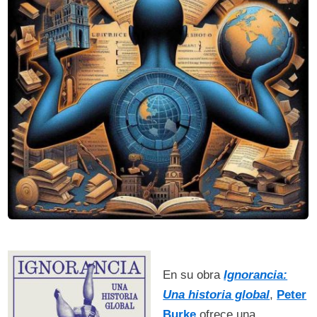
En su obra
Ignorancia:
Una historia global
,
Peter
Burke
ofrece una