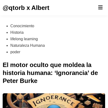
Saltar
@qtorb x Albert
Men
al
prin
contenido
Publicado
Conocimiento
en
Historia
lifelong learning
Naturaleza Humana
poder
El motor oculto que moldea la
historia humana: ‘Ignorancia’ de
Peter Burke