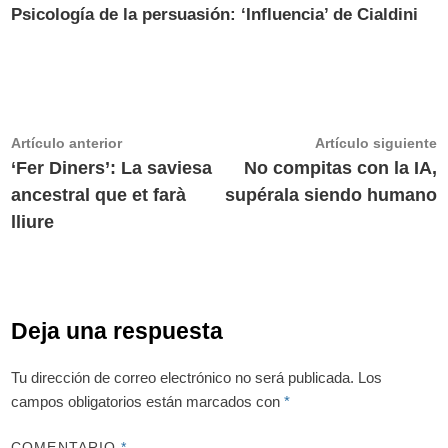
Psicología de la persuasión: ‘Influencia’ de Cialdini
Navegación
Artículo
A
Artículo anterior
Artículo siguiente
anterior:
s
‘Fer Diners’: La saviesa
No compitas con la IA,
de
ancestral que et farà
supérala siendo humano
entradas
lliure
Deja una respuesta
Tu dirección de correo electrónico no será publicada.
Los
campos obligatorios están marcados con
*
COMENTARIO
*