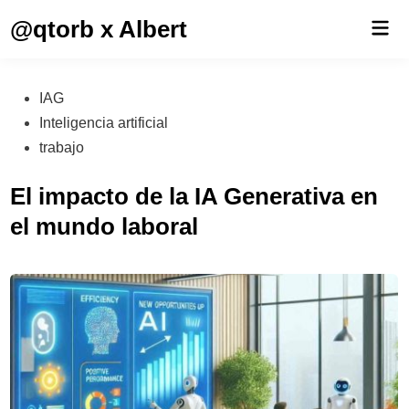
Saltar
@qtorb x Albert
Men
al
prin
contenido
Publicado
IAG
en
Inteligencia artificial
trabajo
El impacto de la IA Generativa en
el mundo laboral