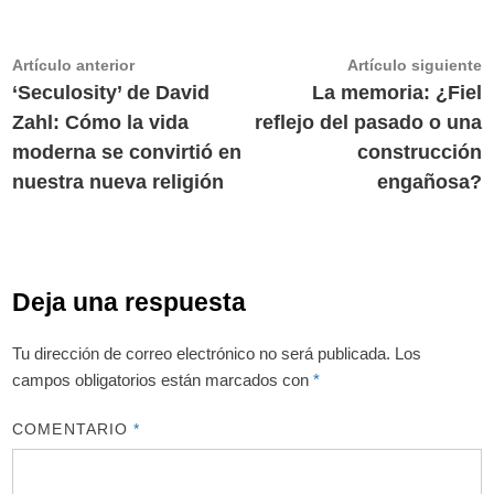
Navegación
Artículo
A
Artículo anterior
Artículo siguiente
anterior:
s
‘Seculosity’ de David
La memoria: ¿Fiel
de
Zahl: Cómo la vida
reflejo del pasado o una
entradas
moderna se convirtió en
construcción
nuestra nueva religión
engañosa?
Deja una respuesta
Tu dirección de correo electrónico no será publicada.
Los
campos obligatorios están marcados con
*
COMENTARIO
*