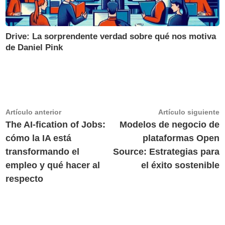
Drive: La sorprendente verdad sobre qué nos motiva
de Daniel Pink
Navegación
Artículo
A
Artículo anterior
Artículo siguiente
anterior:
s
The AI-fication of Jobs:
Modelos de negocio de
de
cómo la IA está
plataformas Open
entradas
transformando el
Source: Estrategias para
empleo y qué hacer al
el éxito sostenible
respecto