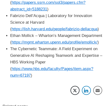
(
https://papers.ssrn.com/sol3/papers.cfm?
abstract_id=5188231
)
Fabrizio Dell’Acqua | Laboratory for Innovation
Science at Harvard
(
https://lish.harvard.edu/people/fabrizio-dellacqua
)
Ethan Mollick – Wharton’s Management Department
(
https://mgmt.wharton.upenn.edu/profile/emollick/
)
The Cybernetic Teammate: A Field Experiment on
Generative AI Reshaping Teamwork and Expertise –
HBS Working Paper
(
https://www.hbs.edu/faculty/Pages/item.aspx?
num=67197
)