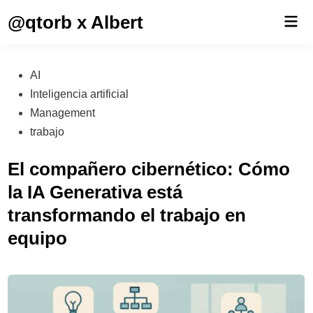
Saltar
@qtorb x Albert
Men
al
prin
contenido
Publicado
AI
en
Inteligencia artificial
Management
trabajo
El compañero cibernético: Cómo
la IA Generativa está
transformando el trabajo en
equipo