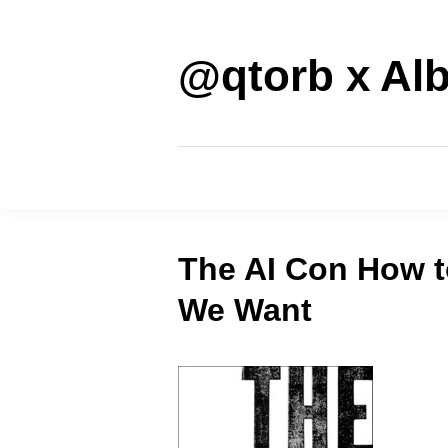
Saltar
al
contenido
@qtorb x Alb
The AI Con How t
We Want