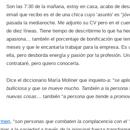
Son las 7:30 de la mañana, estoy en casa, acabo de desa
email que recibo es el de una chica cuyo ‘asunto’ es “
jóv
pasada la medianoche. Me adjunto su CV pero en el cue
de diez líneas. Tiene tiempo de describirme lo que ha he
apasiona… también el porcentaje de bonificación que ten
meses y que le encantaría trabajar para la empresa. Es
ella, pero desborda energía y pasión por la profesión. Un
contrataré, pero quiero conocerla.
Dice el diccionario María Moliner que inquieto-a: “
se apli
bulliciosa y que se mueve mucho. También a la persona
nuevas cosas
… también “
a persona que tiende a promov
armen
, “
son
personas que combaten la complacencia con el ‘
mar a la sociedad a través de la principal fuerza transfor