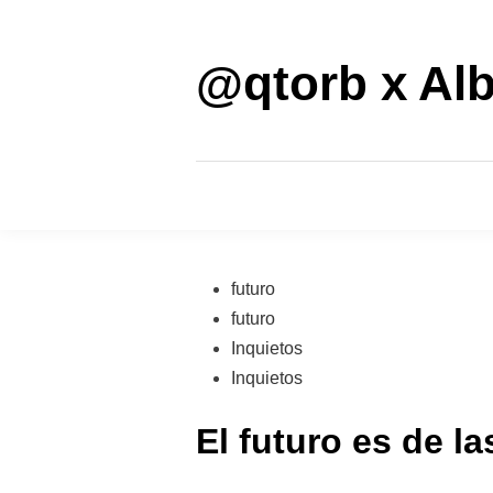
Saltar
al
contenido
@qtorb x Alb
Publicado
futuro
en
futuro
Inquietos
Inquietos
El futuro es de l