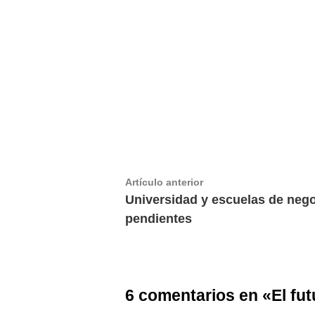
Navegación
Artículo
Artículo anterior
anterior:
Universidad y escuelas de nego
de
pendientes
entradas
6 comentarios en «
El fu