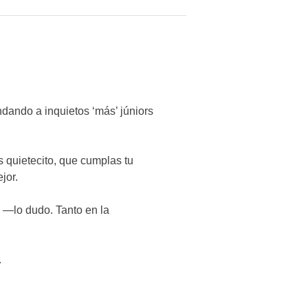
dando a inquietos ‘más’ júniors
s quietecito, que cumplas tu
jor.
a —lo dudo. Tanto en la
.