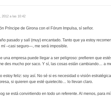
 2012 a las 10:42
ón Príncipe de Girona con el Fórum Impulsa, sí señor.
 año pasado y salí (muy) encantado. Tanto que ya estoy recomen
 mí –casi seguro—, me será imposible.
de una empresa puede llegar a ser peligroso: prefieren que esté
o me des mucho por saco. Y sí, las cosas están cambiando… a me
 estoy feliz: soy así. No sé si es necesidad o visión estratégic
esa, si quieren que esté quietecito… lo llevan claro.
log se está convirtiendo en todo un referente. Al menos, para mí