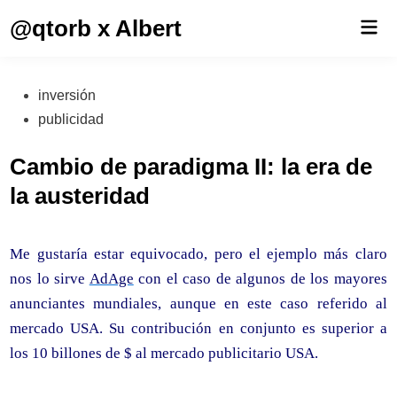
Saltar
@qtorb x Albert
Men
al
prin
contenido
Publicado
inversión
en
publicidad
Cambio de paradigma II: la era de
la austeridad
Me gustaría estar equivocado, pero el ejemplo más claro
nos lo sirve
AdAge
con el caso de algunos de los mayores
anunciantes mundiales, aunque en este caso referido al
mercado USA. Su contribución en conjunto es superior a
los 10 billones de $ al mercado publicitario USA.