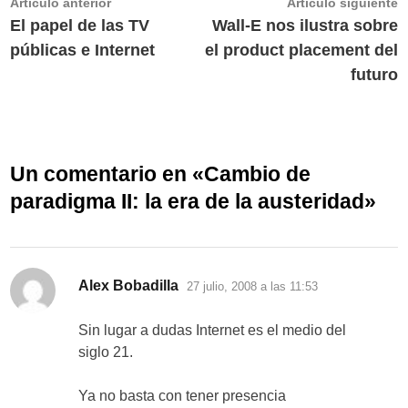
Navegación
Artículo
A
Artículo anterior
Artículo siguiente
anterior:
s
El papel de las TV
Wall-E nos ilustra sobre
de
públicas e Internet
el product placement del
entradas
futuro
Un comentario en «
Cambio de
paradigma II: la era de la austeridad
»
dice:
Alex Bobadilla
27 julio, 2008 a las 11:53
Sin lugar a dudas Internet es el medio del
siglo 21.
Ya no basta con tener presencia