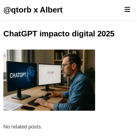
Saltar
@qtorb x Albert
Men
al
prin
contenido
ChatGPT impacto digital 2025
No related posts.