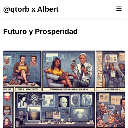
Saltar
@qtorb x Albert
Men
al
prin
contenido
Futuro y Prosperidad