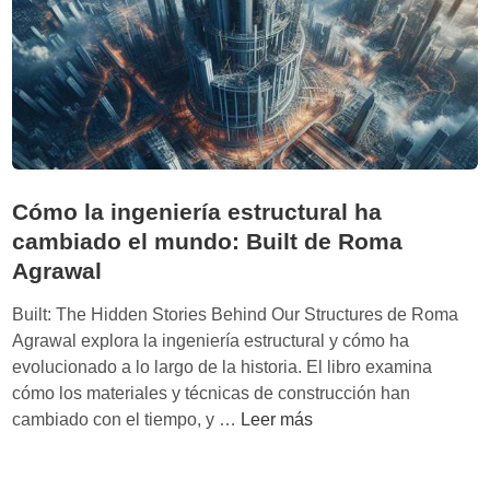
s
d
t
i
e
n
c
e
n
r
o
o
c
:
r
‘
Cómo la ingeniería estructural ha
á
T
cambiado el mundo: Built de Roma
t
h
Agrawal
i
e
c
D
Built: The Hidden Stories Behind Our Structures de Roma
a
e
Agrawal explora la ingeniería estructural y cómo ha
s
a
evolucionado a lo largo de la historia. El libro examina
t
cómo los materiales y técnicas de construcción han
h
C
cambiado con el tiempo, y …
Leer más
o
ó
f
m
M