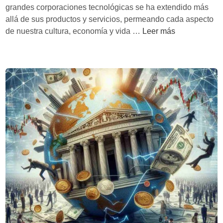
grandes corporaciones tecnológicas se ha extendido más
c
allá de sus productos y servicios, permeando cada aspecto
i
D
de nuestra cultura, economía y vida …
Leer más
a
e
l
l
’
m
d
o
e
n
T
o
h
p
o
o
m
l
a
i
s
o
S
t
o
e
w
c
e
n
l
o