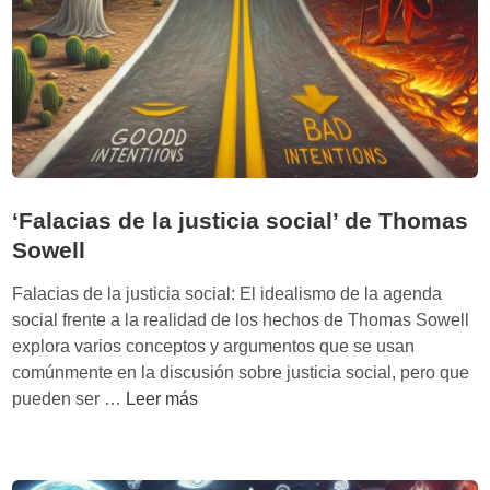
t
e
r
n
e
t
:
D
e
‘Falacias de la justicia social’ de Thomas
s
Sowell
d
e
Falacias de la justicia social: El idealismo de la agenda
m
social frente a la realidad de los hechos de Thomas Sowell
e
explora varios conceptos y argumentos que se usan
m
comúnmente en la discusión sobre justicia social, pero que
e
‘
pueden ser …
Leer más
s
F
a
a
d
l