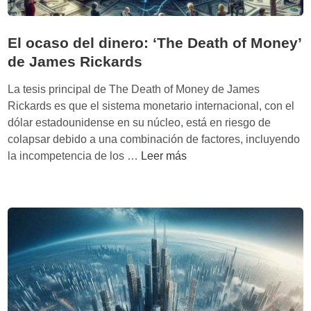
l
l
ó
El ocaso del dinero: ‘The Death of Money’
g
de James Rickards
i
c
La tesis principal de The Death of Money de James
o
Rickards es que el sistema monetario internacional, con el
a
dólar estadounidense en su núcleo, está en riesgo de
l
colapsar debido a una combinación de factores, incluyendo
a
E
la incompetencia de los …
Leer más
s
l
f
o
a
c
n
a
t
s
a
o
s
d
í
e
a
l