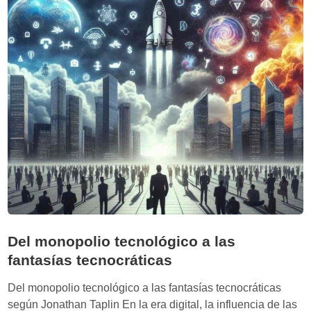
e
a
e
c
p
i
f
a
a
s
k
d
e
e
s
l
a
j
u
s
t
i
Del monopolio tecnológico a las
c
fantasías tecnocráticas
i
a
Del monopolio tecnológico a las fantasías tecnocráticas
s
según Jonathan Taplin En la era digital, la influencia de las
o