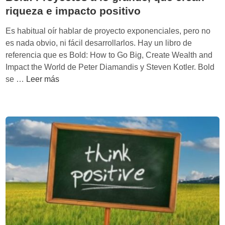
riqueza e impacto positivo
Es habitual oír hablar de proyecto exponenciales, pero no
es nada obvio, ni fácil desarrollarlos. Hay un libro de
referencia que es Bold: How to Go Big, Create Wealth and
Impact the World de Peter Diamandis y Steven Kotler. Bold
B
se …
Leer más
o
l
d
:
P
r
o
y
e
c
t
o