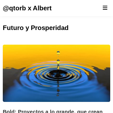
Saltar
@qtorb x Albert
Men
al
prin
contenido
Futuro y Prosperidad
Bold: Proyectos a lo grande, que crean