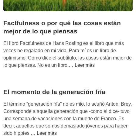
s
a
l
Factfulness o por qué las cosas están
o
mejor de lo que piensas
g
r
El libro Factfulness de Hans Rosling es el libro que más
a
veces he regalado en mi vida. Para mí es un libro de
n
optimismo. Como dice el subtítulo, las cosas están mejor de
d
F
lo que piensas. No es un libro …
Leer más
e
a
,
c
q
t
El momento de la generación fría
u
f
e
u
El término “generación fría” no es mío, lo acuñó Antoni Brey.
c
l
Corresponde a aquella generación que -como él dice- tuvo
r
n
una semana de vacaciones con la muerte de Franco. Es
e
e
decir, aquellos que somos demasiado jóvenes para haber
a
s
E
sido hippies …
Leer más