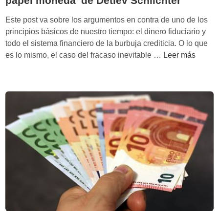
papel moneda’ de Detlev Schlichter
Este post va sobre los argumentos en contra de uno de los
principios básicos de nuestro tiempo: el dinero fiduciario y
todo el sistema financiero de la burbuja crediticia. O lo que
¿
es lo mismo, el caso del fracaso inevitable …
Leer más
P
e
l
i
g
r
o
e
c
o
n
ó
m
i