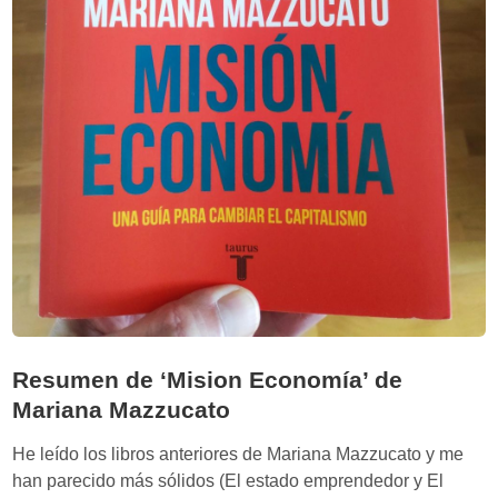
a
c
i
ó
n
,
e
s
p
i
r
a
l
d
Resumen de ‘Mision Economía’ de
e
Mariana Mazzucato
d
e
He leído los libros anteriores de Mariana Mazzucato y me
u
han parecido más sólidos (El estado emprendedor y El