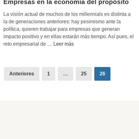
Empresas en la economía del propósito
c
o
La visión actual de muchos de los millennials es distinta a
n
la de generaciones anteriores: hay pesimismo ante la
o
política, quieren trabajar para empresas que generan
m
impacto positivo y en ellas estarán más tiempo. Así pues, el
í
E
reto empresarial de …
Leer más
a
m
’
p
d
r
Paginación
e
e
Anteriores
1
…
25
26
M
de
s
a
a
entradas
r
s
i
e
a
n
n
l
a
a
M
e
a