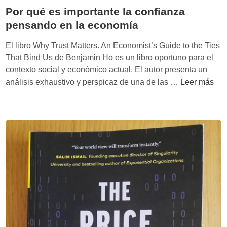
Por qué es importante la confianza
c
pensando en la economía
o
?
El libro Why Trust Matters. An Economist’s Guide to the Ties
‘
That Bind Us de Benjamin Ho es un libro oportuno para el
E
contexto social y económico actual. El autor presenta un
l
P
análisis exhaustivo y perspicaz de una de las …
Leer más
c
o
o
r
l
q
a
u
p
é
s
e
o
s
d
i
e
m
l
p
p
o
a