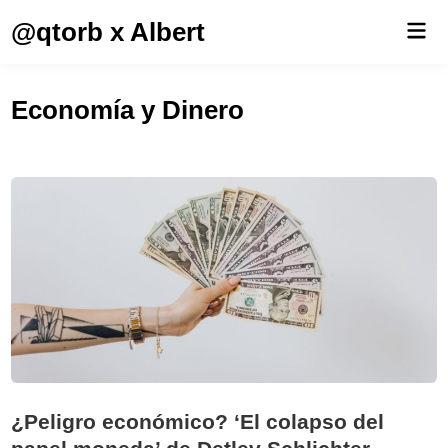
Saltar
@qtorb x Albert
Men
al
prin
contenido
Economía y Dinero
¿Peligro económico? ‘El colapso del