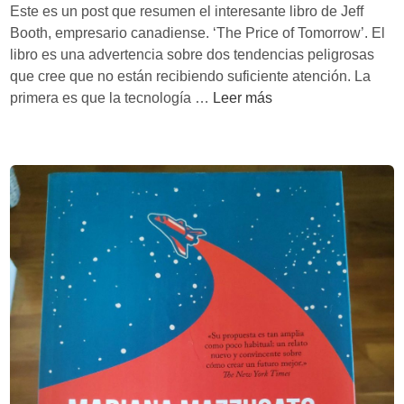
n
Este es un post que resumen el interesante libro de Jeff
c
s
Booth, empresario canadiense. ‘The Price of Tomorrow’. El
h
a
libro es una advertencia sobre dos tendencias peligrosas
l
n
que cree que no están recibiendo suficiente atención. La
i
d
T
primera es que la tecnología …
Leer más
c
o
e
h
e
c
t
n
n
e
l
o
r
a
l
e
o
c
g
o
í
n
a
o
,
m
d
í
e
a
f
l