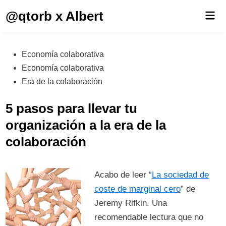
Saltar
@qtorb x Albert
Men
al
prin
contenido
Publicado
Economía colaborativa
en
Economía colaborativa
Era de la colaboración
5 pasos para llevar tu
organización a la era de la
colaboración
Acabo de leer “
La sociedad de
coste de marginal cero
” de
Jeremy Rifkin. Una
recomendable lectura que no