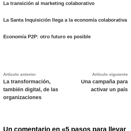
La transición al marketing colaborativo
La Santa Inquisición llega a la economía colaborativa
Economía P2P: otro futuro es posible
Navegación
Artículo
A
Artículo anterior
Artículo siguiente
anterior:
s
La transformación,
Una campaña para
de
también digital, de las
activar un país
entradas
organizaciones
Un comentario en «
5 pasos para llevar