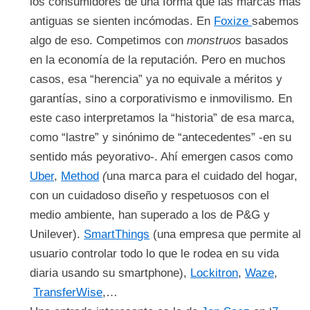
los consumidores de una forma que las marcas más
antiguas se sienten incómodas. En
Foxize
sabemos
algo de eso. Competimos con
monstruos
basados
en la economía de la reputación. Pero en muchos
casos, esa “herencia” ya no equivale a méritos y
garantías, sino a corporativismo e inmovilismo. En
este caso interpretamos la “historia” de esa marca,
como “lastre” y sinónimo de “antecedentes” -en su
sentido más peyorativo-. Ahí emergen casos como
Uber
,
Method
(
una marca para el cuidado del hogar,
con un cuidadoso diseño y respetuosos con el
medio ambiente, han superado a los de P&G y
Unilever).
SmartThings
(una empresa que permite al
usuario controlar todo lo que le rodea en su vida
diaria usando su smartphone),
Lockitron
,
Waze
,
TransferWise
,…