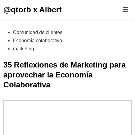
Saltar
@qtorb x Albert
Men
al
prin
contenido
Publicado
Comunidad de clientes
en
Economía colaborativa
marketing
35 Reflexiones de Marketing para
aprovechar la Economía
Colaborativa