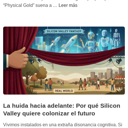
t
Q
“Physical Gold” suena a …
Leer más
a
u
M
é
u
c
r
o
g
m
i
p
a
r
:
a
c
s
u
c
a
u
n
a
d
n
o
d
La huida hacia adelante: Por qué Silicon
l
o
a
Valley quiere colonizar el futuro
c
I
o
Vivimos instalados en una extraña disonancia cognitiva. Si
A