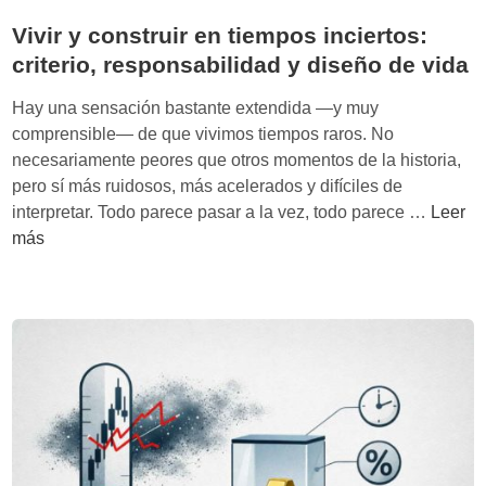
o
a
d
Vivir y construir en tiempos inciertos:
l
n
e
criterio, responsabilidad y diseño de vida
s
t
c
a
e
i
Hay una sensación bastante extendida —y muy
:
:
d
comprensible— de que vivimos tiempos raros. No
P
P
e
necesariamente peores que otros momentos de la historia,
H
o
pero sí más ruidosos, más acelerados y difíciles de
A
r
V
interpretar. Todo parece pasar a la vez, todo parece …
Leer
U
q
i
más
(
u
v
J
é
i
E
S
r
0
i
y
0
l
c
B
i
o
1
c
n
V
o
s
S
n
t
3