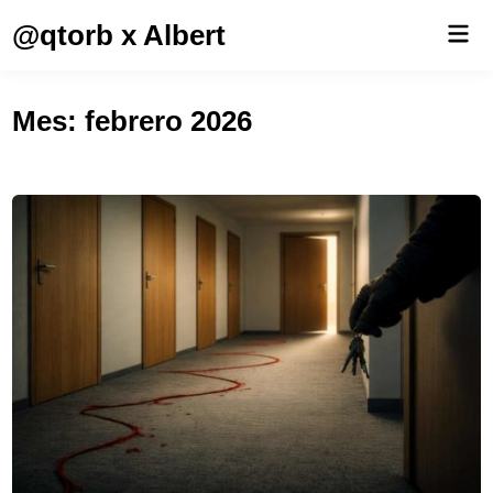
Saltar
@qtorb x Albert
Men
al
prin
contenido
Mes:
febrero 2026