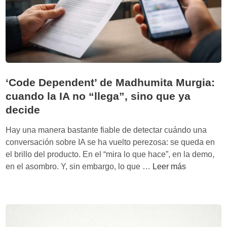
e
r
t
e
l
l
a
‘Code Dependent’ de Madhumita Murgia:
m
cuando la IA no “llega”, sino que ya
a
decide
a
l
Hay una manera bastante fiable de detectar cuándo una
a
conversación sobre IA se ha vuelto perezosa: se queda en
p
el brillo del producto. En el “mira lo que hace”, en la demo,
u
‘
en el asombro. Y, sin embargo, lo que …
Leer más
e
C
r
o
t
d
a
e
d
D