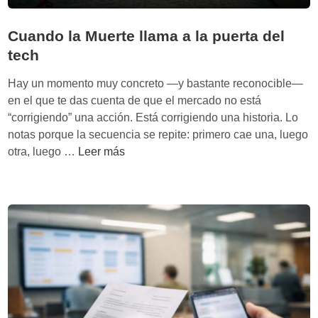
Cuando la Muerte llama a la puerta del
tech
Hay un momento muy concreto —y bastante reconocible—
en el que te das cuenta de que el mercado no está
“corrigiendo” una acción. Está corrigiendo una historia. Lo
notas porque la secuencia se repite: primero cae una, luego
C
otra, luego …
Leer más
u
a
n
d
o
l
a
M
u