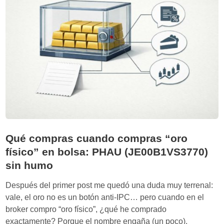
e
e
l
p
t
e
e
n
c
d
h
e
n
t
’
d
e
Qué compras cuando compras “oro
M
físico” en bolsa: PHAU (JE00B1VS3770)
a
sin humo
d
h
Después del primer post me quedó una duda muy terrenal:
u
vale, el oro no es un botón anti-IPC… pero cuando en el
m
broker compro “oro físico”, ¿qué he comprado
i
exactamente? Porque el nombre engaña (un poco).