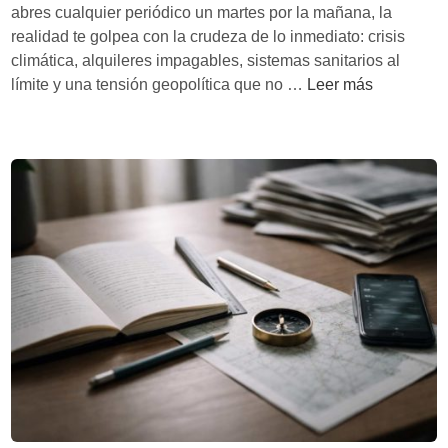
m
abres cualquier periódico un martes por la mañana, la
n
p
realidad te golpea con la crudeza de lo inmediato: crisis
o
r
climática, alquileres impagables, sistemas sanitarios al
“
a
L
límite y una tensión geopolítica que no …
Leer más
l
s
a
l
“
h
e
o
u
g
r
i
a
o
d
”
f
a
,
í
h
s
s
a
i
i
c
n
c
i
o
o
a
q
”
a
u
e
d
e
n
e
y
b
l
a