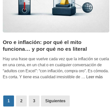
V
r
7
a
u
7
l
i
0
l
r
)
e
e
s
y
n
i
q
t
n
Oro e inflación: por qué el mito
u
i
h
funciona… y por qué no es literal
i
e
u
e
m
m
Hay una frase que vuelve cada vez que la inflación se cuela
r
p
o
en una cena, en un chat o en cualquier conversación de
e
o
“adultos con Excel”: “con inflación, compra oro”. Es cómoda.
c
s
O
Es corta. Y tiene esa cualidad irresistible de …
Leer más
o
i
r
l
n
o
o
c
e
n
Paginación
i
i
1
2
3
Siguientes
i
e
de
n
z
r