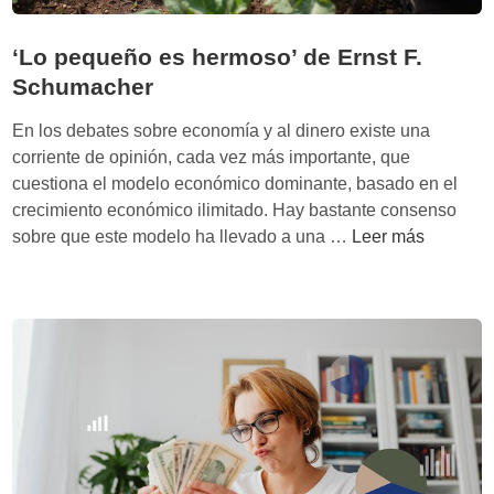
‘Lo pequeño es hermoso’ de Ernst F.
Schumacher
En los debates sobre economía y al dinero existe una
corriente de opinión, cada vez más importante, que
cuestiona el modelo económico dominante, basado en el
crecimiento económico ilimitado. Hay bastante consenso
‘
sobre que este modelo ha llevado a una …
Leer más
L
o
p
e
q
u
e
ñ
o