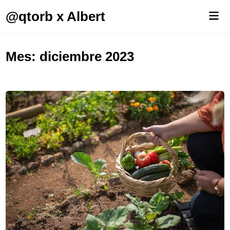
Saltar
@qtorb x Albert
Men
al
prin
contenido
Mes:
diciembre 2023