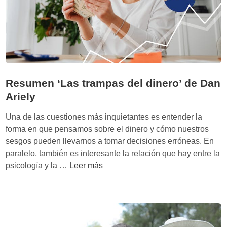
e
s
h
e
r
m
o
Resumen ‘Las trampas del dinero’ de Dan
s
Ariely
o
’
Una de las cuestiones más inquietantes es entender la
d
forma en que pensamos sobre el dinero y cómo nuestros
e
sesgos pueden llevarnos a tomar decisiones erróneas. En
E
paralelo, también es interesante la relación que hay entre la
r
R
psicología y la …
Leer más
n
e
s
s
t
u
F
m
.
e