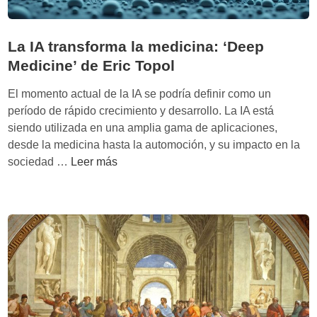
r
u
t
p
a
La IA transforma la medicina: ‘Deep
d
n
e
Medicine’ de Eric Topol
t
I
e
El momento actual de la IA se podría definir como un
A
a
período de rápido crecimiento y desarrollo. La IA está
q
h
siendo utilizada en una amplia gama de aplicaciones,
u
o
desde la medicina hasta la automoción, y su impacto en la
e
r
L
sociedad …
Leer más
r
a
a
e
I
v
A
o
t
l
r
u
a
c
n
i
s
o
f