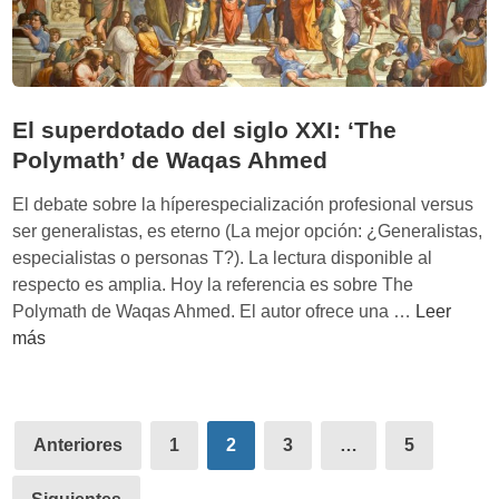
n
o
a
r
l
m
a
a
d
El superdotado del siglo XXI: ‘The
l
e
a
Polymath’ de Waqas Ahmed
f
m
e
El debate sobre la híperespecialización profesional versus
e
n
ser generalistas, es eterno (La mejor opción: ¿Generalistas,
d
s
especialistas o personas T?). La lectura disponible al
i
a
respecto es amplia. Hoy la referencia es sobre The
c
E
Polymath de Waqas Ahmed. El autor ofrece una …
Leer
i
l
más
n
s
a
u
:
p
‘
Paginación
e
Anteriores
1
2
3
…
5
D
de
r
e
d