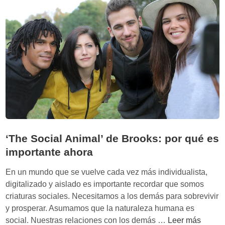
S
n
c
‘
h
L
u
a
m
s
a
t
c
r
h
a
e
m
r
p
a
‘The Social Animal’ de Brooks: por qué es
s
importante ahora
d
e
En un mundo que se vuelve cada vez más individualista,
l
digitalizado y aislado es importante recordar que somos
d
criaturas sociales. Necesitamos a los demás para sobrevivir
i
y prosperar. Asumamos que la naturaleza humana es
n
‘
social. Nuestras relaciones con los demás …
Leer más