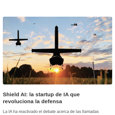
e
T
r
h
o
e
’
S
d
o
e
c
D
i
a
a
n
l
A
A
r
n
i
i
e
m
l
a
y
l
Shield AI: la startup de IA que
’
revoluciona la defensa
d
e
La IA ha reactivado el debate acerca de las llamadas
B