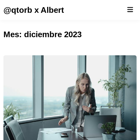
Saltar
@qtorb x Albert
Men
al
prin
contenido
Mes:
diciembre 2023