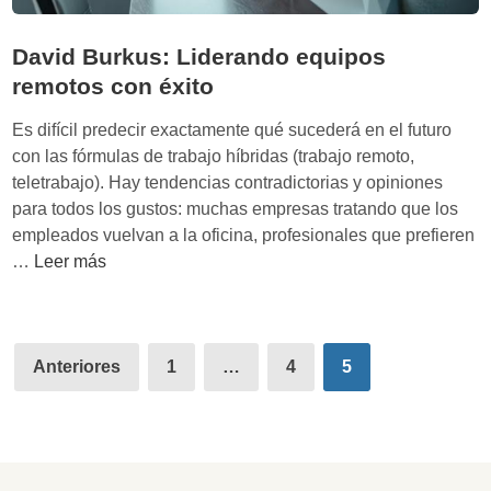
David Burkus: Liderando equipos
remotos con éxito
Es difícil predecir exactamente qué sucederá en el futuro
con las fórmulas de trabajo híbridas (trabajo remoto,
teletrabajo). Hay tendencias contradictorias y opiniones
para todos los gustos: muchas empresas tratando que los
empleados vuelvan a la oficina, profesionales que prefieren
D
…
Leer más
a
v
i
Paginación
d
Anteriores
1
…
4
5
de
B
u
entradas
r
k