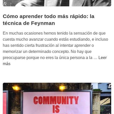
l
o
r
Cómo aprender todo más rápido: la
a
técnica de Feynman
c
i
En muchas ocasiones hemos tenido la sensación de que
ó
cuesta mucho avanzar cuando estás estudiando, e incluso
n
has sentido cierta frustración al intentar aprender o
e
memorizar un determinado concepto. No hay que
s
C
preocuparse porque no eres la única persona a la …
Leer
p
ó
más
a
m
c
o
i
a
a
p
l
r
?
e
A
n
r
d