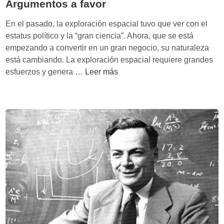
Argumentos a favor
En el pasado, la exploración espacial tuvo que ver con el
estatus político y la “gran ciencia”. Ahora, que se está
empezando a convertir en un gran negocio, su naturaleza
está cambiando. La exploración espacial requiere grandes
¿
esfuerzos y genera …
Leer más
E
s
é
t
i
c
a
l
a
e
x
p