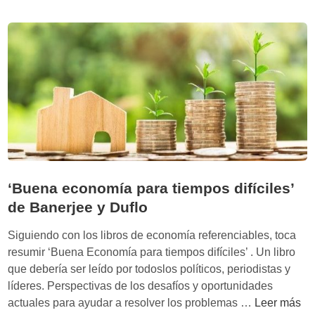
m
i
o
e
i
r
n
t
v
e
e
e
r
n
t
t
i
u
r
v
e
e
‘Buena economía para tiempos difíciles’
n
n
de Banerjee y Duflo
m
t
o
a
Siguiendo con los libros de economía referenciables, toca
d
j
resumir ‘Buena Economía para tiempos difíciles’ . Un libro
e
a
que debería ser leído por todoslos políticos, periodistas y
l
c
líderes. Perspectivas de los desafíos y oportunidades
o
o
‘
actuales para ayudar a resolver los problemas …
Leer más
s