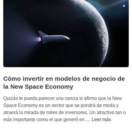
t
d
é
o
c
l
n
a
i
c
c
o
a
m
d
u
e
n
F
i
e
d
Cómo invertir en modelos de negocio de
y
a
n
la New Space Economy
d
m
s
Quizás te pueda parecer una rareza si afirmo que la New
a
e
Space Economy es un sector que se pondrá de moda y
n
c
atraerá la mirada de miles de inversores. Un atractivo tan o
o
C
más importante como el que generó en …
Leer más
n
ó
v