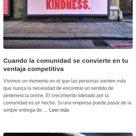
g
e
u
r
m
t
e
o
n
d
t
o
o
m
s
á
Cuando la comunidad se convierte en tu
a
s
ventaja competitiva
f
r
a
á
Vivimos un momento en el que las personas sienten más
v
p
que nunca la necesidad de encontrar un sentido de
o
i
pertenencia online. El crecimiento liderado por la
r
d
comunidad es un hecho. Si una empresa puede pasar de la
o
C
simple entrega de …
Leer más
:
u
l
a
a
n