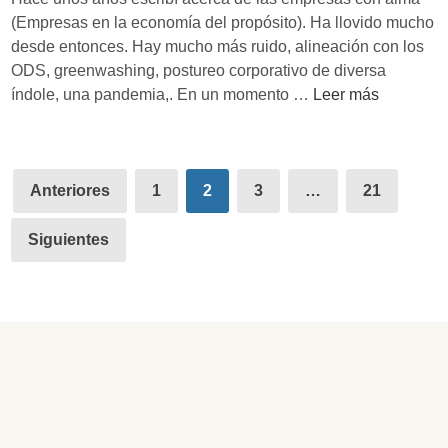
e
c
(Empresas en la economía del propósito). Ha llovido mucho
m
e
desde entonces. Hay mucho más ruido, alineación con los
p
E
ODS, greenwashing, postureo corporativo de diversa
o
c
R
índole, una pandemia,. En un momento …
Leer más
s
o
e
d
n
c
i
o
u
Paginación
f
m
p
Anteriores
1
2
3
…
21
í
de
y
e
c
r
Siguientes
entradas
i
a
l
r
e
e
s
l
’
a
d
l
e
m
B
a
a