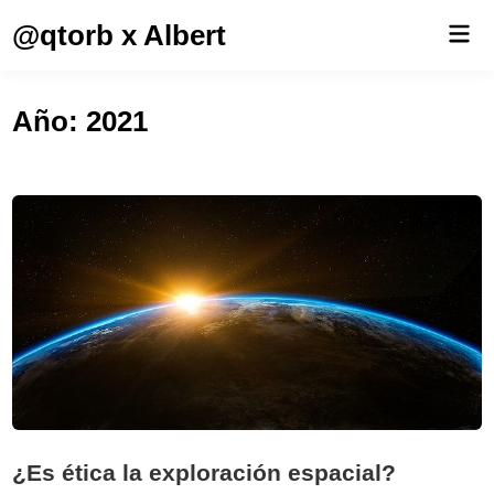
Saltar
@qtorb x Albert
Men
al
prin
contenido
Año:
2021
¿Es ética la exploración espacial?