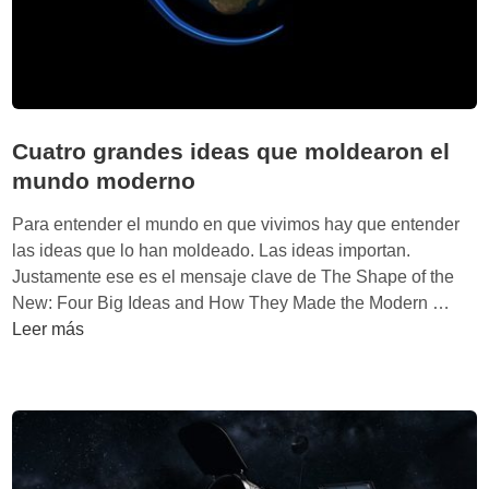
e
r
l
á
c
e
e
n
r
e
e
Cuatro grandes ideas que moldearon el
l
b
s
mundo moderno
r
e
o
Para entender el mundo en que vivimos hay que entender
c
o
las ideas que lo han moldeado. Las ideas importan.
t
e
Justamente ese es el mensaje clave de The Shape of the
o
l
C
New: Four Big Ideas and How They Made the Modern …
r
e
u
Leer más
e
g
a
s
o
t
p
í
r
a
s
o
c
m
g
i
o
r