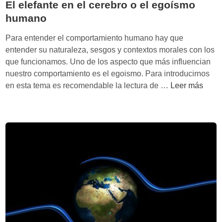
El elefante en el cerebro o el egoísmo
s
-
humano
a
Para entender el comportamiento humano hay que
-
entender su naturaleza, sesgos y contextos morales con los
S
que funcionamos. Uno de los aspecto que más influencian
e
nuestro comportamiento es el egoismo. Para introducirnos
r
E
en esta tema es recomendable la lectura de …
Leer más
v
l
i
e
c
l
e
e
s
f
e
a
i
n
m
t
p
e
o
e
n
n
d