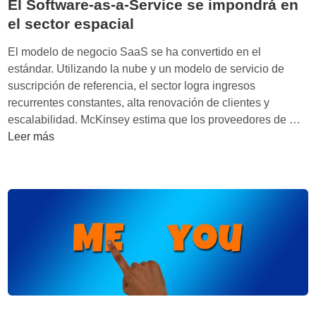
El Software-as-a-Service se impondrá en
el sector espacial
El modelo de negocio SaaS se ha convertido en el
estándar. Utilizando la nube y un modelo de servicio de
suscripción de referencia, el sector logra ingresos
recurrentes constantes, alta renovación de clientes y
E
escalabilidad. McKinsey estima que los proveedores de …
l
Leer más
S
o
f
t
w
a
r
e
-
a