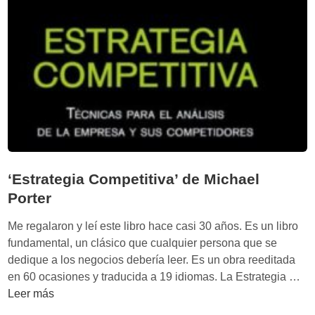
a
p
r
a
o
c
n
e
e
E
l
c
m
o
u
n
n
o
d
m
o
‘Estrategia Competitiva’ de Michael
y
m
:
Porter
o
p
d
Me regalaron y leí este libro hace casi 30 años. Es un libro
u
e
fundamental, un clásico que cualquier persona que se
n
r
dedique a los negocios debería leer. Es un obra reeditada
t
n
‘
en 60 ocasiones y traducida a 19 idiomas. La Estrategia …
o
o
E
Leer más
d
s
e