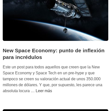
a
h
a
l
u
n
m
d
a
e
n
s
o
i
d
e
New Space Economy: punto de inflexión
a
para incrédulos
s
q
Este un post para todos aquellos que creen que la New
u
Space Economy y Space Tech en un pre-hype y que
e
tampoco se creen su valoración actual de unos 350.000
m
millones de dólares. Y que, por supuesto, les parece una
o
N
absoluta locura …
Leer más
l
e
d
w
e
S