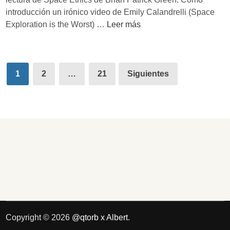
a
d
introducción un irónico video de Emily Calandrelli (Space
’
u
¿
Exploration is the Worst) …
Leer más
d
l
E
e
o
s
M
s
é
i
Paginación
t
1
2
…
21
Siguientes
c
de
i
h
c
a
entradas
a
e
l
l
a
P
e
o
x
r
p
t
l
e
o
r
r
Copyright © 2026
@qtorb x Albert
.
a