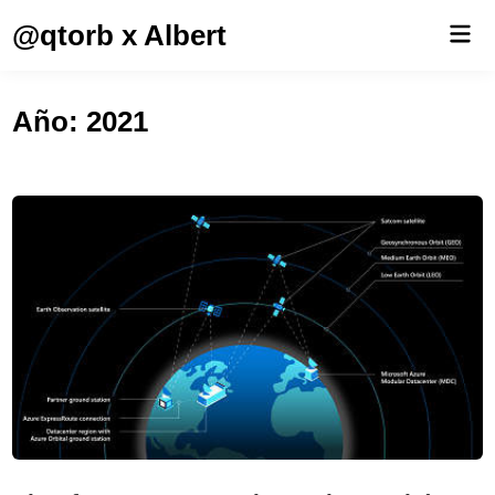
Saltar
@qtorb x Albert
Men
al
prin
contenido
Año:
2021