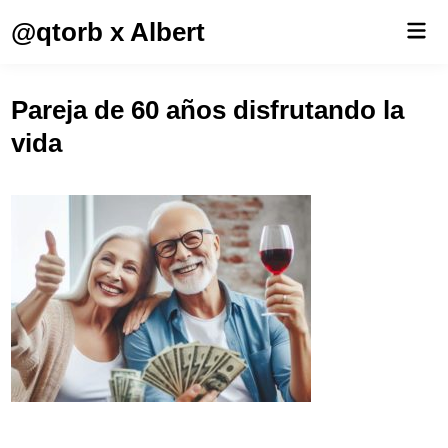
Saltar
@qtorb x Albert
Men
al
prin
contenido
Pareja de 60 años disfrutando la
vida